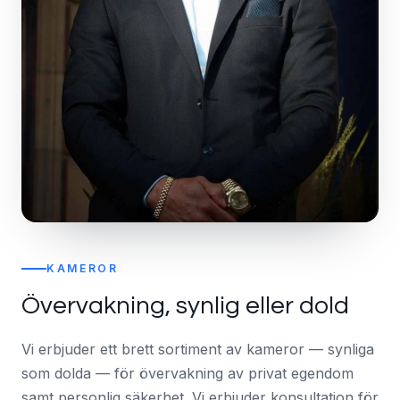
KAMEROR
Övervakning, synlig eller dold
Vi erbjuder ett brett sortiment av kameror — synliga
som dolda — för övervakning av privat egendom
samt personlig säkerhet. Vi erbjuder konsultation för