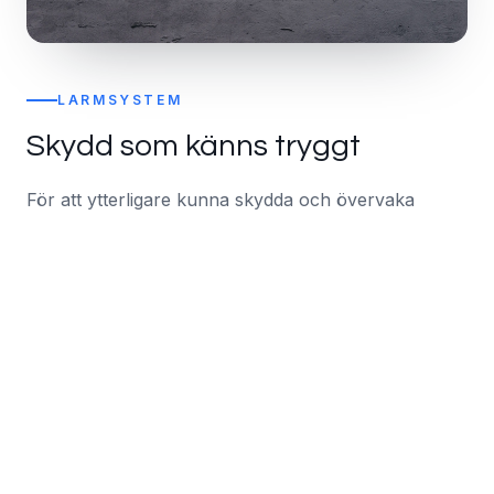
LARMSYSTEM
Skydd som känns tryggt
För att ytterligare kunna skydda och övervaka
ägodelar, personlig säkerhet och hem erbjuder vi ett
kompetent sortiment av larmsystem. Genom en
enkel konsultation kan vi erbjuda en larmprodukt
anpassad efter era specifika behov.
Precis som med våra kameror sköter vi
installationen och konfigurationen av ditt larmsystem
för att säkerställa maximal effektivitet och säkerhet.