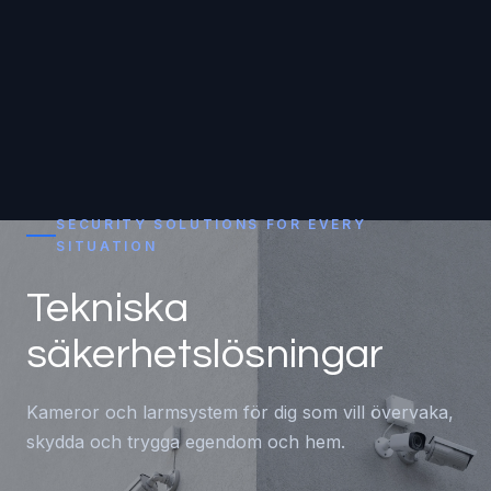
SECURITY SOLUTIONS FOR EVERY
SITUATION
Tekniska
säkerhetslösningar
Kameror och larmsystem för dig som vill övervaka,
skydda och trygga egendom och hem.